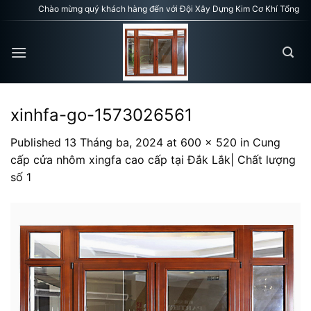
Skip
Chào mừng quý khách hàng đến với Đội Xây Dựng Kim Cơ Khí Tổng Hợp
to
content
xinhfa-go-1573026561
Published
13 Tháng ba, 2024
at
600 × 520
in
Cung
cấp cửa nhôm xingfa cao cấp tại Đắk Lắk| Chất lượng
số 1