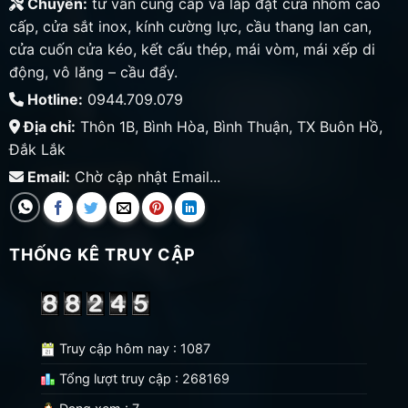
Chuyên:
tư vấn cung cấp và lắp đặt cửa nhôm cao
cấp, cửa sắt inox, kính cường lực, cầu thang lan can,
cửa cuốn cửa kéo, kết cấu thép, mái vòm, mái xếp di
động, vô lăng – cầu đẩy.
Hotline:
0944.709.079
Địa chỉ:
Thôn 1B, Bình Hòa, Bình Thuận, TX Buôn Hồ,
Đắk Lắk
Email:
Chờ cập nhật Email...
THỐNG KÊ TRUY CẬP
Truy cập hôm nay : 1087
Tổng lượt truy cập : 268169