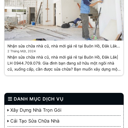
Nhận sửa chữa nhà cũ, nhà mới giá rẻ tại Buôn Hồ, Đắk Lắk|
LH 0944.709.079
2 Tháng Một, 2024
Nhận sửa chữa nhà cũ, nhà mới giá rẻ tại Buôn Hồ, Đắk Lắk|
LH 0944.709.079. Gia đình bạn đang sở hữu một ngôi nhà
cũ, xuống cấp, cần được sửa chữa? Bạn muốn xây dựng một
ngôi nhà mới [...]
DANH MỤC DỊCH VỤ
Xây Dựng Nhà Trọn Gói
Cải Tạo Sửa Chữa Nhà