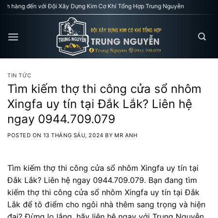
Skip
n với Đội Xây Dựng Kim Cơ Khí Tổng Hợp Trung Nguyễn
to
content
TIN TỨC
Tìm kiếm thợ thi công cửa sổ nhôm
Xingfa uy tín tại Đắk Lắk? Liên hệ
ngay 0944.709.079
POSTED ON
13 THÁNG SÁU, 2024
BY
MR ANH
Tìm kiếm thợ thi công cửa sổ nhôm Xingfa uy tín tại
Đắk Lắk? Liên hệ ngay 0944.709.079. Bạn đang tìm
kiếm thợ thi công cửa sổ nhôm Xingfa uy tín tại Đắk
Lắk để tô điểm cho ngôi nhà thêm sang trọng và hiện
đại? Đừng lo lắng, hãy liên hệ ngay với Trung Nguyễn