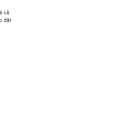
á cả
p đặt