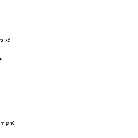
ửa sổ
.
hẩm phù