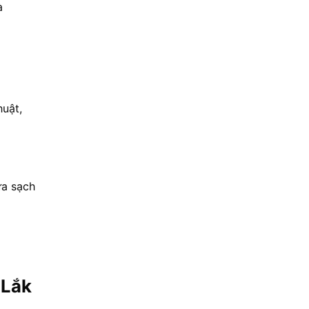
à
huật,
ửa sạch
 Lắk