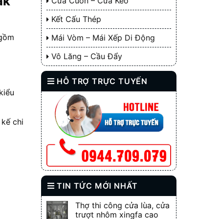
ắk
Cửa Cuốn – Cửa Kéo
Kết Cấu Thép
 gồm
Mái Vòm – Mái Xếp Di Động
Vô Lăng – Cầu Đẩy
HỖ TRỢ TRỰC TUYẾN
kiểu
 kế chi
TIN TỨC MỚI NHẤT
Thợ thi công cửa lùa, cửa
trượt nhôm xingfa cao