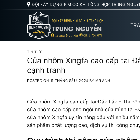
Skip
ĐỘI XÂY DỰNG KIM CƠ KHÍ TỔNG HỢP TRUNG NGUY
to
content
TR
TIN TỨC
Cửa nhôm Xingfa cao cấp tại Đắ
cạnh tranh
POSTED ON
11 THÁNG SÁU, 2024
BY
MR ANH
Cửa nhôm Xingfa cao cấp tại Đắk Lắk – Thi côn
cửa nhôm cao cấp cho ngôi nhà của mình tại Đ
cửa nhôm Xingfa uy tín hàng đầu với nhiều nă
sản phẩm chất lượng cao, dịch vụ thi công chuy