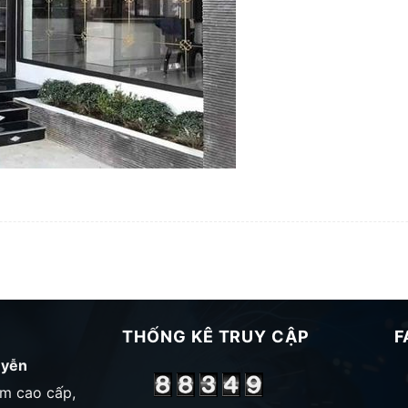
THỐNG KÊ TRUY CẬP
F
uyễn
ôm cao cấp,