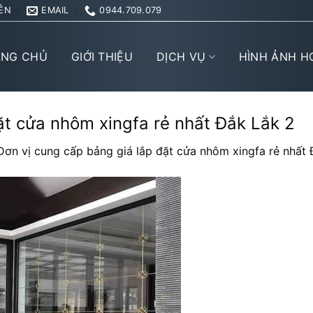
ỄN
EMAIL
0944.709.079
ANG CHỦ
GIỚI THIỆU
DỊCH VỤ
HÌNH ẢNH H
ặt cửa nhôm xingfa rẻ nhất Đắk Lắk 2
Đơn vị cung cấp bảng giá lắp đặt cửa nhôm xingfa rẻ nhất 