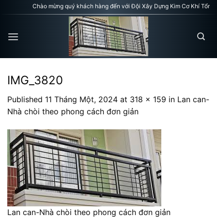
Skip
Chào mừng quý khách hàng đến với Đội Xây Dựng Kim Cơ Khí Tổng H
to
content
IMG_3820
Published
11 Tháng Một, 2024
at
318 × 159
in
Lan can-
Nhà chòi theo phong cách đơn giản
Lan can-Nhà chòi theo phong cách đơn giản