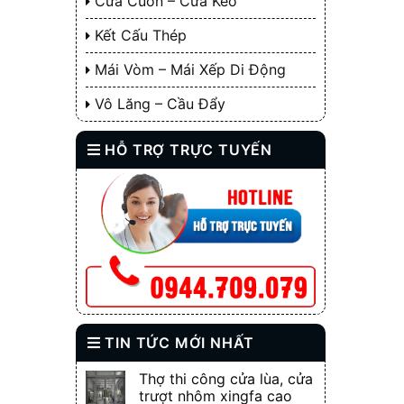
Cửa Cuốn – Cửa Kéo
Kết Cấu Thép
Mái Vòm – Mái Xếp Di Động
Vô Lăng – Cầu Đẩy
HỖ TRỢ TRỰC TUYẾN
TIN TỨC MỚI NHẤT
Thợ thi công cửa lùa, cửa
trượt nhôm xingfa cao