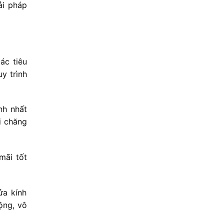
ải pháp
ác tiêu
y trình
nh nhất
i chăng
mãi tốt
ửa kính
ộng, vô