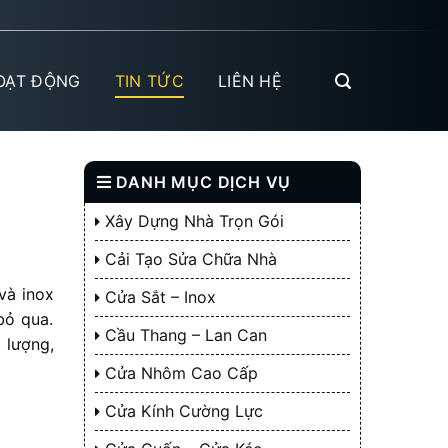
OẠT ĐỘNG
TIN TỨC
LIÊN HỆ
DANH MỤC DỊCH VỤ
Xây Dựng Nhà Trọn Gói
Cải Tạo Sửa Chữa Nhà
và inox
Cửa Sắt – Inox
bỏ qua.
Cầu Thang – Lan Can
 lượng,
Cửa Nhôm Cao Cấp
Cửa Kính Cường Lực