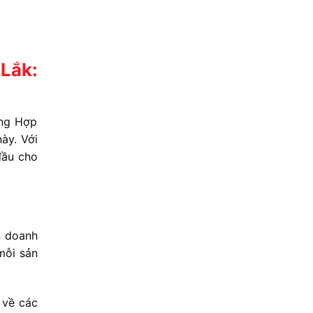
 Lắk:
ổng Hợp
ày. Với
đầu cho
n doanh
mỗi sản
 về các