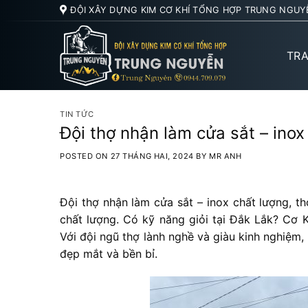
Skip
ĐỘI XÂY DỰNG KIM CƠ KHÍ TỔNG HỢP TRUNG NGUY
to
content
TR
TIN TỨC
Đội thợ nhận làm cửa sắt – inox 
POSTED ON
27 THÁNG HAI, 2024
BY
MR ANH
Đội thợ nhận làm cửa sắt – inox chất lượng, th
chất lượng. Có kỹ năng giỏi tại Đắk Lắk? Cơ
Với đội ngũ thợ lành nghề và giàu kinh nghiệm
đẹp mắt và bền bỉ.