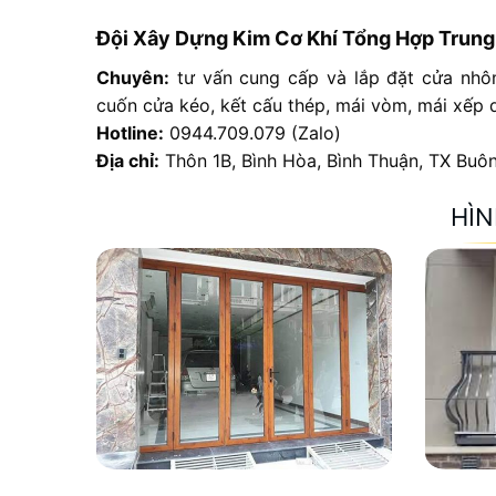
Đội Xây Dựng Kim Cơ Khí Tổng Hợp Trun
Chuyên:
tư vấn cung cấp và lắp đặt cửa nhôm
cuốn cửa kéo, kết cấu thép, mái vòm, mái xếp d
Hotline:
0944.709.079 (
Zalo
)
Địa chỉ:
Thôn 1B, Bình Hòa, Bình Thuận, TX Buô
HÌN