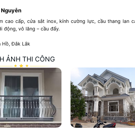
g Nguyễn
 cao cấp, cửa sắt inox, kính cường lực, cầu thang lan c
i động, vô lăng – cầu đẩy.
n Hồ, Đắk Lắk
H ẢNH THI CÔNG