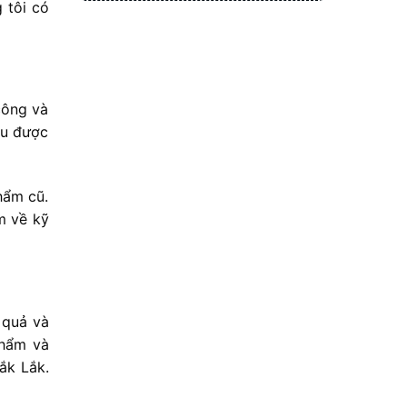
 tôi có
công và
ều được
hẩm cũ.
m về kỹ
 quả và
phẩm và
ắk Lắk.